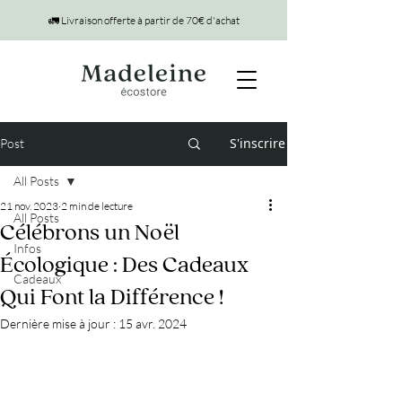
🚛 Livraison offerte à partir de 70€ d'achat
S'inscrire
Post
All Posts
21 nov. 2023
2 min de lecture
All Posts
Célébrons un Noël
Infos
Écologique : Des Cadeaux
Cadeaux
Qui Font la Différence !
Dernière mise à jour :
15 avr. 2024