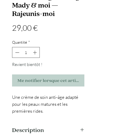
Mady & moi —
Rajeunis-moi
Prix
29,00 €
Quantité
*
Revient bientôt !
Me notifier lorsque cet article est disponible
Une crème de soin anti-âge adapté
pour les peaux matures et les
premières rides.
Elle hydrate intensément et repulpe
la peau tout en laissant un fini non
Description
gras.