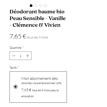
Déodorant baume bio
Peau Sensible - Vanille
- Clémence & Vivien
Prix
7,65 €
tous les 3 mois
Quantité
*
Tarifs
*
Mon abonnement déo
Abonnez-vous et économisez 10%
7,65 €
tous les 3 mois jusqu'à
annulation