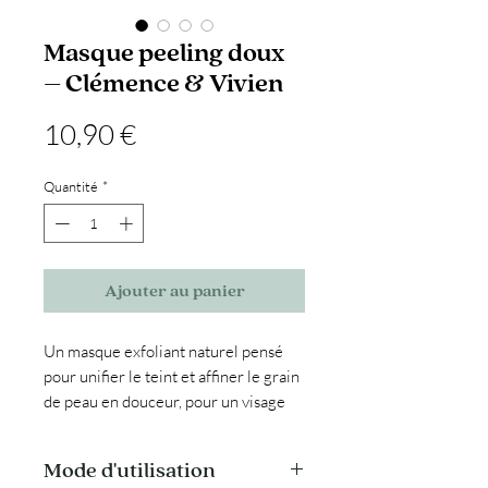
Masque peeling doux
– Clémence & Vivien
Prix
10,90 €
Quantité
*
Ajouter au panier
Un masque exfoliant naturel pensé
pour unifier le teint et affiner le grain
de peau en douceur, pour un visage
visiblement plus lumineux. Sa formule
associe la gluconolactone (PHA),
Mode d'utilisation
l'argile blanche purifiante et des