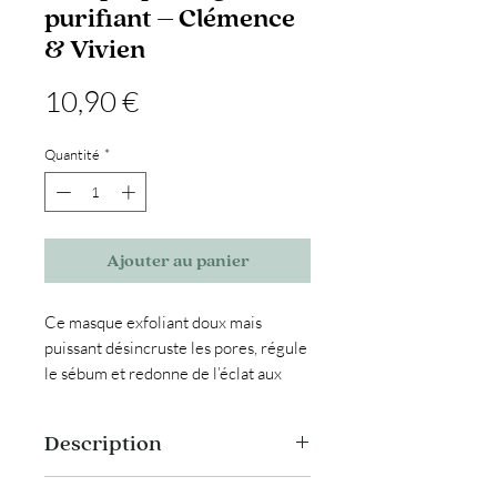
purifiant – Clémence
& Vivien
Prix
10,90 €
Quantité
*
Ajouter au panier
Ce masque exfoliant doux mais
puissant désincruste les pores, régule
le sébum et redonne de l’éclat aux
peaux mixtes à grasses 🌿
Grâce à son trio d’acides naturels
Description
(AHA, BHA, hibiscus), il affine le grain
de peau, élimine les impuretés et
Ce masque peeling est une solution