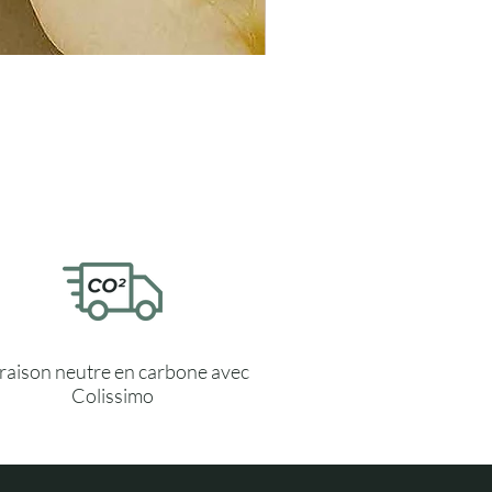
Brume d'intérieur naturelle - 
Prix
19,00 €
vraison neutre en carbone avec
Colissimo