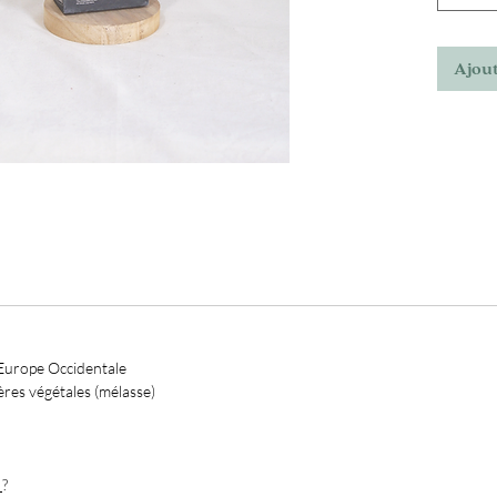
ménagers
dans tou
Ajout
Un an
petit
Détar
Retir
etc...
• 100%
• Sachet
 Europe Occidentale
ères végétales (mélasse)
x
?