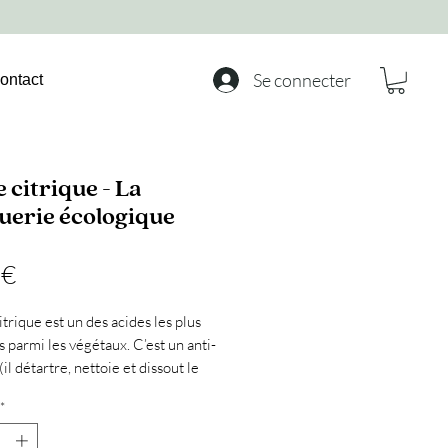
Se connecter
ontact
 citrique - La
uerie écologique
Prix
 €
itrique est un des acides les plus
 parmi les végétaux. C’est un anti-
(il détartre, nettoie et dissout le
) et un formidable anti-oxydant.
*
citrique est totalement
dable et fait partie de ces produits