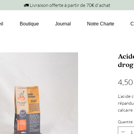
🚛 Livraison offerte à partir de 70€ d'achat
il
Boutique
Journal
Notre Charte
C
Acide
drog
4,50
L’acide c
répandus
calcaire 
calcaire
Quantité
L’acide 
biodégra