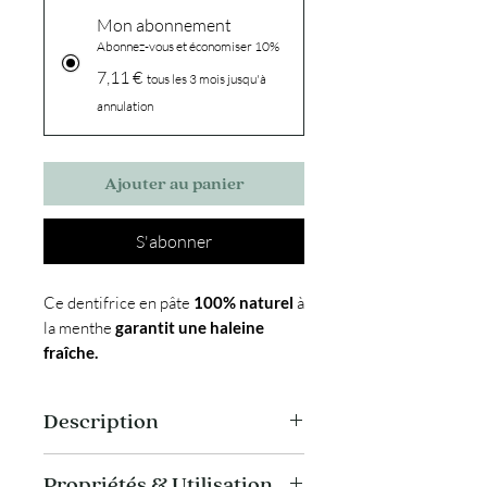
Mon abonnement
Abonnez-vous et économiser 10%
7,11 €
tous les 3 mois jusqu'à
annulation
Ajouter au panier
S'abonner
Ce dentifrice en pâte
100% naturel
à
la menthe
garantit une haleine
fraîche.
ll nettoie en douceur et vient
renforcer l’émail de tes dents pour
Description
une protection optimale contre les
caries.
Ce dentifrice te permet de te lancer
Propriétés & Utilisation