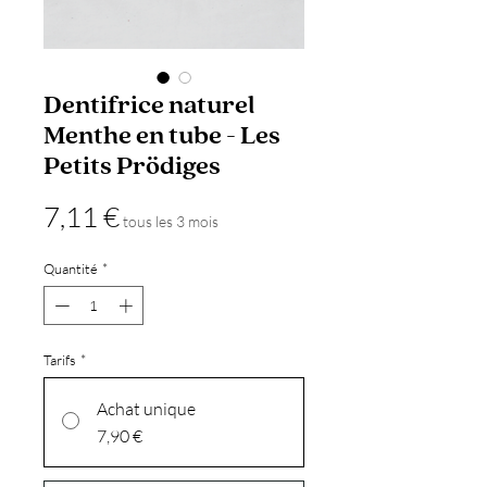
Dentifrice naturel
Menthe en tube - Les
Petits Prödiges
Prix
7,11 €
tous les 3 mois
Quantité
*
Tarifs
*
Achat unique
7,90 €