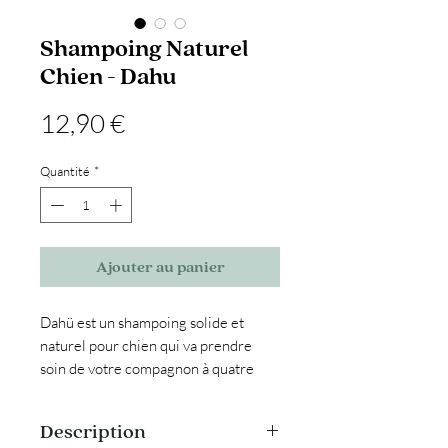
Shampoing Naturel
Chien - Dahu
Prix
12,90 €
Quantité
*
Ajouter au panier
Dahü est un shampoing solide et
naturel pour chien qui va prendre
soin de votre compagnon à quatre
pattes. Ce shampoing naturel est à
base d’huile végétale et de poudres
Description
de plantes. Une composition simple